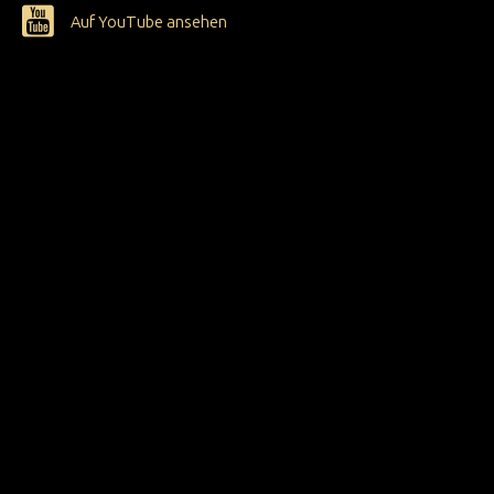
Auf YouTube ansehen
„Musik ist die
Verbindung der zwei
wichtigsten Elemente
unseres Lebens: Zeit
und Liebe“